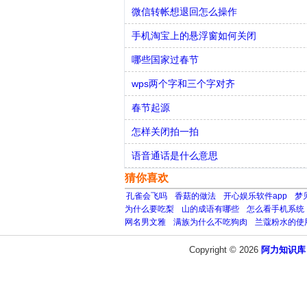
微信转帐想退回怎么操作
手机淘宝上的悬浮窗如何关闭
哪些国家过春节
wps两个字和三个字对齐
春节起源
怎样关闭拍一拍
语音通话是什么意思
猜你喜欢
孔雀会飞吗
香菇的做法
开心娱乐软件app
梦
为什么要吃梨
山的成语有哪些
怎么看手机系统
网名男文雅
满族为什么不吃狗肉
兰蔻粉水的使
Copyright © 2026
阿力知识库