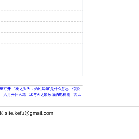
里打开
“桃之夭夭，灼灼其华”是什么意思
惊蛰
六月开什么花
冰与火之歌改编的电视剧
古风
站长