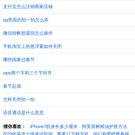
支付宝怎么注销商家店铺
qq里面的拍一拍怎么弄
微信转帐想退回怎么操作
手机淘宝上的悬浮窗如何关闭
哪些国家过春节
wps两个字和三个字对齐
春节起源
怎样关闭拍一拍
语音通话是什么意思
猜你喜欢：
iPhone7机身长多少厘米
阿芙茶树精油护肤方法
2020年英语六级考试时间
苹果11怎样开机
咱们相爱吧蔡春妮