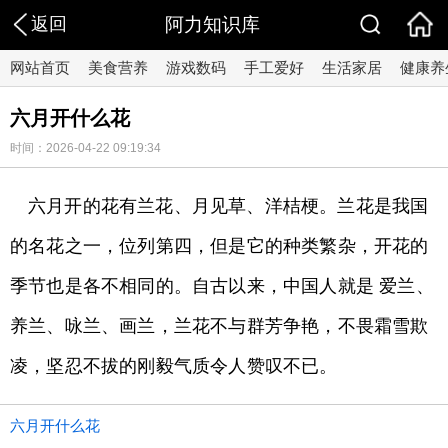
返回
阿力知识库
网站首页
美食营养
游戏数码
手工爱好
生活家居
健康养
六月开什么花
时间：2026-04-22 09:19:34
六月开的花有兰花、月见草、洋桔梗。兰花是我国
的名花之一，位列第四，但是它的种类繁杂，开花的
季节也是各不相同的。自古以来，中国人就是 爱兰、
养兰、咏兰、画兰，兰花不与群芳争艳，不畏霜雪欺
凌，坚忍不拔的刚毅气质令人赞叹不已。
六月开什么花