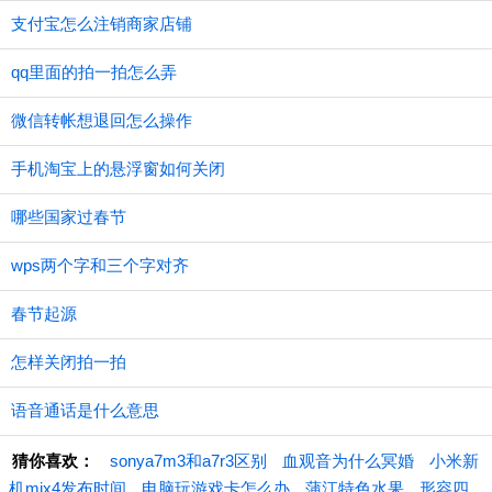
支付宝怎么注销商家店铺
qq里面的拍一拍怎么弄
微信转帐想退回怎么操作
手机淘宝上的悬浮窗如何关闭
哪些国家过春节
wps两个字和三个字对齐
春节起源
怎样关闭拍一拍
语音通话是什么意思
猜你喜欢：
sonya7m3和a7r3区别
血观音为什么冥婚
小米新
机mix4发布时间
电脑玩游戏卡怎么办
蒲江特色水果
形容四