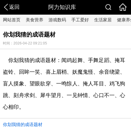
返回
阿力知识库
网站首页
美食营养
游戏数码
手工爱好
生活家居
健康养
你划我猜的成语题材
时间：2026-04-22 09:21:05
你划我猜的成语题材：闻鸡起舞、手舞足蹈、掩耳
盗铃、回眸一笑、喜上眉梢、妖魔鬼怪、余音绕梁、
盲人摸象、望眼欲穿、一鸣惊人、掩人耳目、鸡飞狗
跳、刻舟求剑、犀牛望月、一见钟情、心口不一、心
心相印。
你划我猜的成语题材