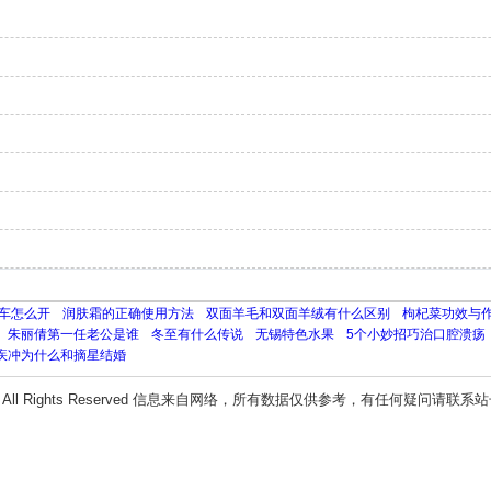
车怎么开
润肤霜的正确使用方法
双面羊毛和双面羊绒有什么区别
枸杞菜功效与
朱丽倩第一任老公是谁
冬至有什么传说
无锡特色水果
5个小妙招巧治口腔溃疡
疾冲为什么和摘星结婚
All Rights Reserved 信息来自网络，所有数据仅供参考，有任何疑问请联系