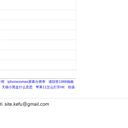
作用
iphonexsmax屏幕分辨率
请回答1988插曲
天猫小黑盒什么意思
苹果11怎么打开nfc
给孩
站长