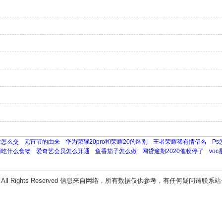
款怎么交
元宵节的由来
华为荣耀20pro和荣耀20的区别
王者荣耀稀有情侣名
P
雨吃什么食物
爱奇艺会员怎么开通
鱼香茄子怎么做
网贷逾期2020催收停了
vo
All Rights Reserved 信息来自网络，所有数据仅供参考，有任何疑问请联系