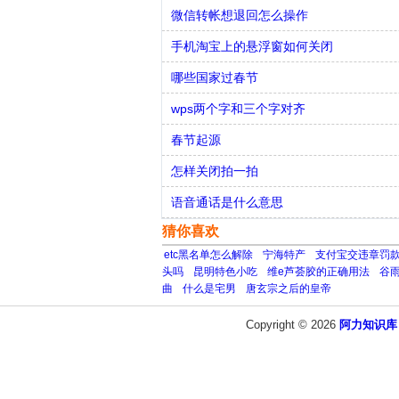
微信转帐想退回怎么操作
手机淘宝上的悬浮窗如何关闭
哪些国家过春节
wps两个字和三个字对齐
春节起源
怎样关闭拍一拍
语音通话是什么意思
猜你喜欢
etc黑名单怎么解除
宁海特产
支付宝交违章罚
头吗
昆明特色小吃
维e芦荟胶的正确用法
谷
曲
什么是宅男
唐玄宗之后的皇帝
Copyright © 2026
阿力知识库