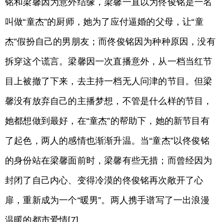
铭和梁馨因为意外结缘，梁馨一直以为佟俊铭是一名
叫做“童杰”的厨师，她为了应付逼婚的父母，让“童
杰”假扮自己的男朋友；而佟俊铭因为种种原因，没有
拆穿这个谎言。梁馨因一次直播意外，从一档当红节
目上被撤了下来，去主持一档无人问津的节目。但梁
馨没有放弃自己的主播梦想，不管是什么样的节目，
她都想做到最好，在“童杰”的帮助下，她的新节目有
了起色，两人的感情也渐渐升温。当“童杰”以佟俊铭
的身份站在梁馨面前时，梁馨有些无措；而曾经因为
封闭了自己内心、变得冷漠的佟俊铭再次敞开了心
扉，重新成为一个“暖男”。两人携手谱写了一出浪漫
温暖的都市爱情[7]。