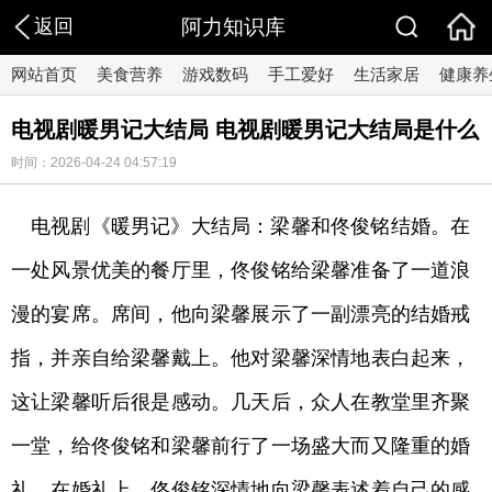
返回
阿力知识库
网站首页
美食营养
游戏数码
手工爱好
生活家居
健康养
电视剧暖男记大结局 电视剧暖男记大结局是什么
时间：2026-04-24 04:57:19
电视剧《暖男记》大结局：梁馨和佟俊铭结婚。在
一处风景优美的餐厅里，佟俊铭给梁馨准备了一道浪
漫的宴席。席间，他向梁馨展示了一副漂亮的结婚戒
指，并亲自给梁馨戴上。他对梁馨深情地表白起来，
这让梁馨听后很是感动。几天后，众人在教堂里齐聚
一堂，给佟俊铭和梁馨前行了一场盛大而又隆重的婚
礼。在婚礼上，佟俊铭深情地向梁馨表述着自己的感