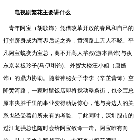
电视剧繁花主要讲什么
青年阿宝（胡歌饰）凭借改革开放的春风和自己的
打拼跻身成为商界后起之秀，黄河路上无人不晓。平
凡阿宝蜕变为宝总，离不开高人爷叔(游本昌饰)与夜
东京老板玲子(马伊琍饰)、外贸大楼汪小姐（唐嫣
饰）的鼎力协助。随着神秘女子李李（辛芷蕾饰）空
降黄河路，一家时髦饭店即将搅动整条街，也令宝总
原本决胜千里的事业变得动荡惊心，他与身边人的关
系也经受着前所未有的考验。于此同时，深圳股市的
过江龙强总也随时会给阿宝致命一击。阿宝唯有向