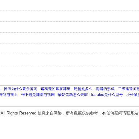
吗
神庙为什么要杀范闲
诸葛亮的墓在哪里
螃蟹煮多久
海啸的形成
二级建造师
屏到电视上
张不逊是哪部电视剧
酸奶蛋糕怎么去腥
lra-aloo是什么型号
小松鼠
All Rights Reserved 信息来自网络，所有数据仅供参考，有任何疑问请联系