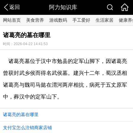
返回
阿力知识库
网站首页
美食营养
游戏数码
手工爱好
生活家居
健康养
诸葛亮的墓在哪里
时间：2026-04-22 14:41:53
诸葛亮墓位于汉中市勉县的定军山脚下，因诸葛亮
曾获封武乡侯而得名武侯墓。建兴十二年，蜀汉丞相
诸葛亮与魏司马懿在渭河两岸相抗，病死于五丈原军
中，葬汉中的定军山下。
诸葛亮的墓在哪里
支付宝怎么注销商家店铺