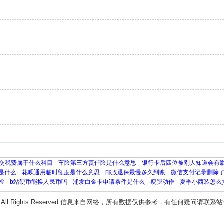
交税费属于什么科目
车险第三方责任险是什么意思
银行卡后四位被别人知道会有
是什么
花呗通用临时额度是什么意思
邮政退保最慢多久到账
微信支付记录删除
检
b站硬币能换人民币吗
浦发白金卡申请条件是什么
瘦腿动作
夏季小西装怎么
All Rights Reserved 信息来自网络，所有数据仅供参考，有任何疑问请联系