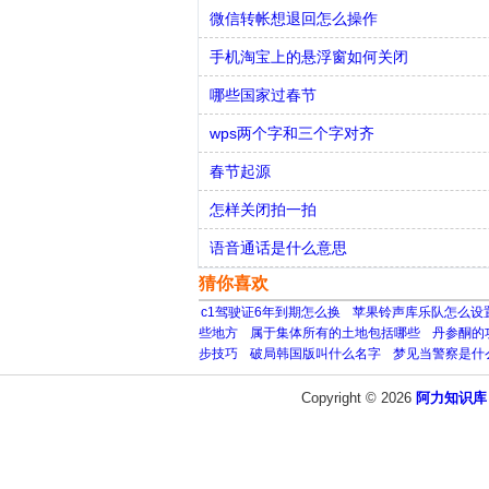
微信转帐想退回怎么操作
手机淘宝上的悬浮窗如何关闭
哪些国家过春节
wps两个字和三个字对齐
春节起源
怎样关闭拍一拍
语音通话是什么意思
猜你喜欢
c1驾驶证6年到期怎么换
苹果铃声库乐队怎么设
些地方
属于集体所有的土地包括哪些
丹参酮的
步技巧
破局韩国版叫什么名字
梦见当警察是什
Copyright © 2026
阿力知识库