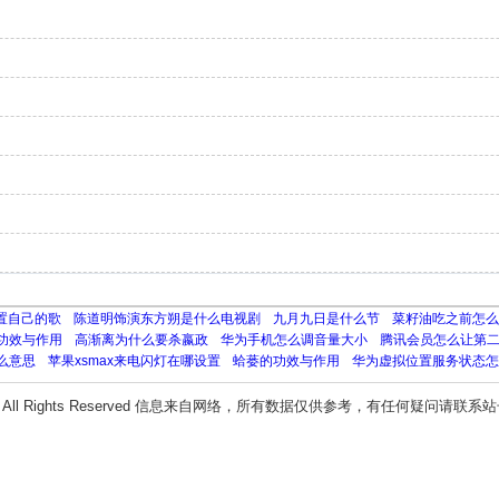
置自己的歌
陈道明饰演东方朔是什么电视剧
九月九日是什么节
菜籽油吃之前怎么
功效与作用
高渐离为什么要杀嬴政
华为手机怎么调音量大小
腾讯会员怎么让第
么意思
苹果xsmax来电闪灯在哪设置
蛤蒌的功效与作用
华为虚拟位置服务状态怎
All Rights Reserved 信息来自网络，所有数据仅供参考，有任何疑问请联系