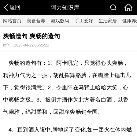
返回
阿力知识库
网站首页
美食营养
游戏数码
手工爱好
生活家居
健康养
爽畅造句 爽畅的造句
时间：2026-04-29 06:25:22
爽畅的造句有：1、阿卡吼完，只觉得心头爽畅，
精神力气为之一振，胡乱挥舞胳膊，在胸膛上锤击几
下，觉得很满意。2、令重阳在马背上哈哈大笑，心
中爽畅之极。3、扳倒井酒作为北方著名白酒，以香
气幽雅，绵甜柔和，回甜净爽畅销全国。
4、直到酒入腹中,腾地起了变化,如一团火在体内燃