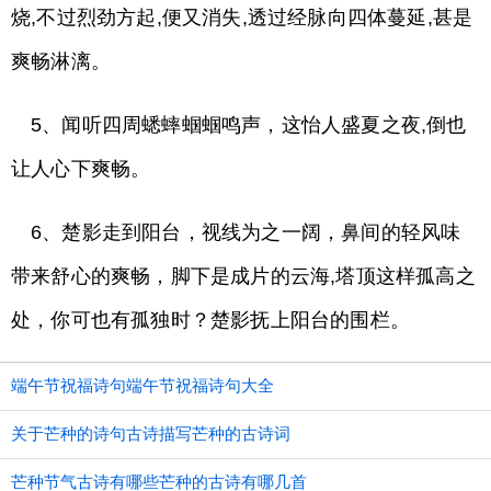
烧,不过烈劲方起,便又消失,透过经脉向四体蔓延,甚是
爽畅淋漓。
5、闻听四周蟋蟀蝈蝈鸣声，这怡人盛夏之夜,倒也
让人心下爽畅。
6、楚影走到阳台，视线为之一阔，鼻间的轻风味
带来舒心的爽畅，脚下是成片的云海,塔顶这样孤高之
处，你可也有孤独时？楚影抚上阳台的围栏。
端午节祝福诗句端午节祝福诗句大全
关于芒种的诗句古诗描写芒种的古诗词
芒种节气古诗有哪些芒种的古诗有哪几首