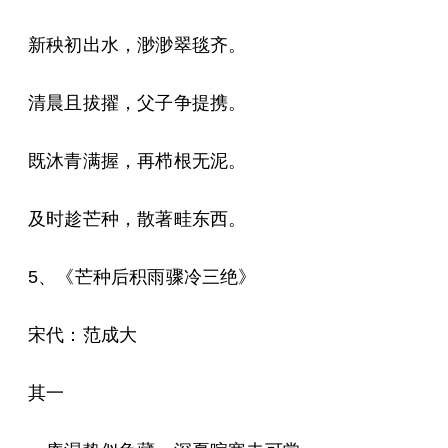
新秧初出水，渺渺翠毯齐。
清晨且拔擢，父子争提携。
既沐青满握，再栉根无泥。
及时趁芒种，散著畦东西。
5、《芒种后积雨骤冷三绝》
宋代：范成大
其一