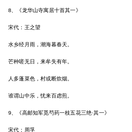
8、《龙华山寺寓居十首其一》
宋代：王之望
水乡经月雨，潮海暮春天。
芒种嗟无日，来牟失有年。
人多蓬菜色，村或断炊烟。
谁谓山中乐，忧来百虑煎。
9、《高邮知军觅芍药一枝五花三绝·其一》
宋代：周孚