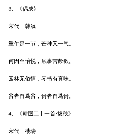
3、《偶成》
宋代：韩淲
重午是一节，芒种又一气。
何因至怡悦，底事苦歔欷。
园林无俗情，琴书有真味。
贫者自爲贫，贵者自爲贵。
4、《耕图二十一首·拔秧》
宋代：楼璹