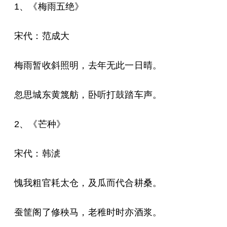
1、《梅雨五绝》
宋代：范成大
梅雨暂收斜照明，去年无此一日晴。
忽思城东黄篾舫，卧听打鼓踏车声。
2、《芒种》
宋代：韩淲
愧我粗官耗太仓，及瓜而代合耕桑。
蚕筐阁了修秧马，老稚时时亦酒浆。