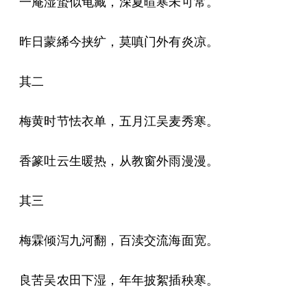
一庵湿蛰似龟藏，深夏暄寒未可常。
昨日蒙絺今挟纩，莫嗔门外有炎凉。
其二
梅黄时节怯衣单，五月江吴麦秀寒。
香篆吐云生暖热，从教窗外雨漫漫。
其三
梅霖倾泻九河翻，百渎交流海面宽。
良苦吴农田下湿，年年披絮插秧寒。