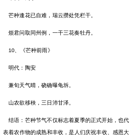
芒种逢花已自难，瑞云攒处凭栏干。
烦君问取同州例，一干三花奏牡丹。
10、《芒种前雨》
明代：陶安
兼旬天气晴，硗确曝龟坼。
山农欲移秧，三日沛甘泽。
结语：芒种节气不仅标志着夏季的正式开始，也代
表着农作物的成熟和丰收，是人们庆祝丰收、感恩大