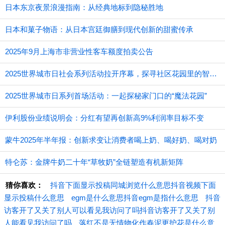
日本东京夜景浪漫指南：从经典地标到隐秘胜地
日本和菓子物语：从日本宫廷御膳到现代创新的甜蜜传承
2025年9月上海市非营业性客车额度拍卖公告
2025世界城市日社会系列活动拉开序幕，探寻社区花园里的智慧应用
2025世界城市日系列首场活动：一起探秘家门口的“魔法花园”
伊利股份业绩说明会：分红有望再创新高9%利润率目标不变
蒙牛2025年半年报：创新求变让消费者喝上奶、喝好奶、喝对奶
特仑苏：金牌牛奶二十年“草牧奶”全链塑造有机新矩阵
猜你喜欢：
抖音下面显示投稿同城浏览什么意思抖音视频下面
显示投稿什么意思
egm是什么意思抖音egm是指什么意思
抖音
访客开了又关了别人可以看见我访问了吗抖音访客开了又关了别
人能看见我访问了吗
落红不是无情物化作春泥更护花是什么意