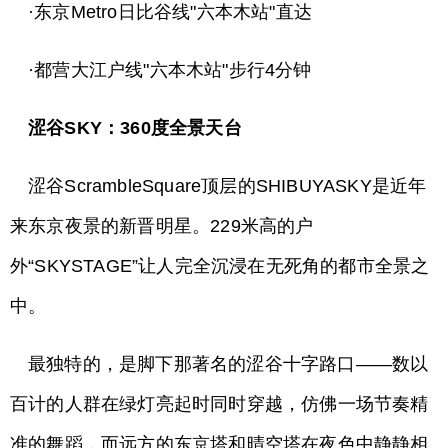
·东京Metro日比谷线"六本木站"直达
·都营大江户线"六本木站"步行4分钟
涩谷SKY：360度全景天台
涩谷ScrambleSquare顶层的SHIBUYASKY是近年
来东京夜景的新晋明星。229米高的户
外“SKYSTAGE”让人完全沉浸在无死角的都市全景之
中。
最独特的，是脚下那著名的涩谷十字路口——数以
百计的人群在绿灯亮起时同时穿越，仿佛一场节奏精
准的舞蹈，而远方的东京塔和晴空塔在夜色中静静相