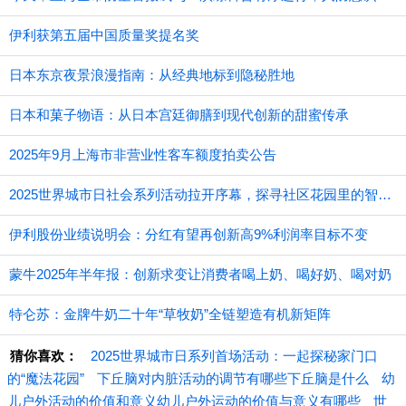
伊利获第五届中国质量奖提名奖
日本东京夜景浪漫指南：从经典地标到隐秘胜地
日本和菓子物语：从日本宫廷御膳到现代创新的甜蜜传承
2025年9月上海市非营业性客车额度拍卖公告
2025世界城市日社会系列活动拉开序幕，探寻社区花园里的智慧应用
伊利股份业绩说明会：分红有望再创新高9%利润率目标不变
蒙牛2025年半年报：创新求变让消费者喝上奶、喝好奶、喝对奶
特仑苏：金牌牛奶二十年“草牧奶”全链塑造有机新矩阵
猜你喜欢：
2025世界城市日系列首场活动：一起探秘家门口
的“魔法花园”
下丘脑对内脏活动的调节有哪些下丘脑是什么
幼
儿户外活动的价值和意义幼儿户外运动的价值与意义有哪些
世