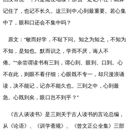
记住了，也记不长久。这三到中,心到最重要。若心集
中了，眼和口还会不集中吗？
原文：“敏而好学，不耻下问。知之为知之，不知为
不知，是知也。默而识之，学而不厌，诲人不
倦。”“余尝谓读书有三到，谓心到、眼到、口到。心
不在此，则眼不看仔细；心眼既不专一，却只漫浪诵
读，决不能记，记亦不能久也。三到之中，心到最
急。心既到矣，眼口岂不到乎？”
《古人谈读书》是三则关于古人读书的言论总编，
从《论语》、《训学斋规》、《曾文正公全集》三部