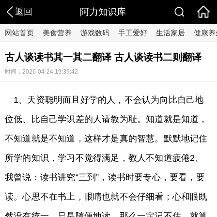
返回
阿力知识库
网站首页
美食营养
游戏数码
手工爱好
生活家居
健康养
古人谈读书其一其二翻译 古人谈读书二则翻译
时间：2026-04-24 19:39:42
1、天资聪明而且好学的人，不会认为向比自己地
位低、比自己学识差的人请教为耻。知道就是知道，
不知道就是不知道，这样才是真的智慧。默默地记住
所学的知识，学习不觉得满足，教人不知道疲倦2、
我曾说：读书讲究“三到”，读书时要专心，要看，要
读。心思不在书上，眼睛也就不会仔细看；心和眼既
然没有统一，只是随便地读，那么一定记不住，就算