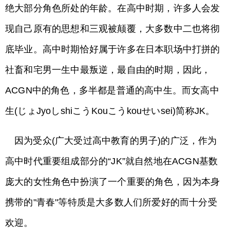
绝大部分角色所处的年龄。在高中时期，许多人会发
现自己原有的思想和三观被颠覆，大多数中二也将彻
底毕业。高中时期恰好属于许多在日本职场中打拼的
社畜和宅男一生中最叛逆，最自由的时期，因此，
ACGN中的角色，多半都是普通的高中生。而女高中
生(じょJyoしshiこうKouこうkouせいsei)简称JK。
因为受众(广大受过高中教育的男子)的广泛，作为
高中时代重要组成部分的“JK”就自然地在ACGN基数
庞大的女性角色中扮演了一个重要的角色，因为本身
携带的"青春"等特质是大多数人们所爱好的而十分受
欢迎。