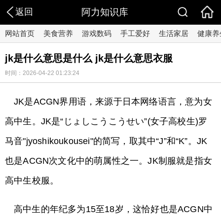
返回
阿力知识库
网站首页
美食营养
游戏数码
手工爱好
生活家居
健康养
jk是什么意思是什么 jk是什么意思衣服
时间：2026-04-22 01:23:24
JK是ACGN界用语，来源于日本网络语言，意为女
高中生。JK是“じょしこうこうせい”(女子高校生)罗
马音"jyoshikoukousei"的简写，取其中“J”和“K”。JK
也是ACGN次文化中的萌属性之一。JK制服就是指女
高中生校服。
高中生的年纪多为15至18岁，这恰好也是ACGN中