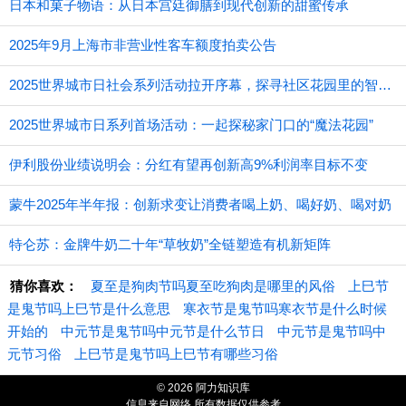
日本和菓子物语：从日本宫廷御膳到现代创新的甜蜜传承
2025年9月上海市非营业性客车额度拍卖公告
2025世界城市日社会系列活动拉开序幕，探寻社区花园里的智慧应用
2025世界城市日系列首场活动：一起探秘家门口的“魔法花园”
伊利股份业绩说明会：分红有望再创新高9%利润率目标不变
蒙牛2025年半年报：创新求变让消费者喝上奶、喝好奶、喝对奶
特仑苏：金牌牛奶二十年“草牧奶”全链塑造有机新矩阵
猜你喜欢：
夏至是狗肉节吗夏至吃狗肉是哪里的风俗
上巳节
是鬼节吗上巳节是什么意思
寒衣节是鬼节吗寒衣节是什么时候
开始的
中元节是鬼节吗中元节是什么节日
中元节是鬼节吗中
元节习俗
上巳节是鬼节吗上巳节有哪些习俗
© 2026 阿力知识库
信息来自网络 所有数据仅供参考