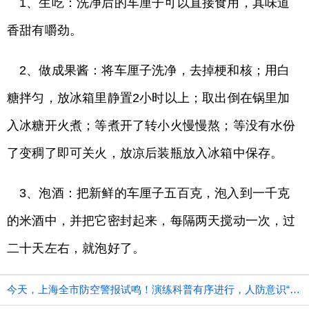
1、生吃：洗净后的车厘子可以直接食用，其味道
香甜有嚼劲。
2、做成果酱：将车厘子洗净，去掉梗和核；用白
糖拌匀，放冰箱里静置2小时以上；取出倒在锅里加
入冰糖开火煮；等煮开了转小火慢慢熬；等没有水份
了变稠了即可关火，放凉后装瓶放入冰箱中保存。
3、泡酒：把新鲜的车厘子五百克，泡入到一千克
的米酒中，并把它密封起来，每隔两天搅动一次，过
二十天左右，就泡好了。
今天，上海全市防空警报试鸣！演练科普有序进行，人防意识“声入人心”