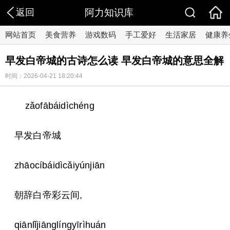
返回
阿力知识库
网站首页
美食营养
游戏数码
手工爱好
生活家居
健康养
早发白帝城的古诗怎么读 早发白帝城的意思全解
时间：2026-04-21 18:20:44
zǎofābáidìchéng
早发白帝城
zhāocíbáidìcǎiyúnjiān
朝辞白帝彩云间,
qiānlǐjiānglíngyīrìhuán