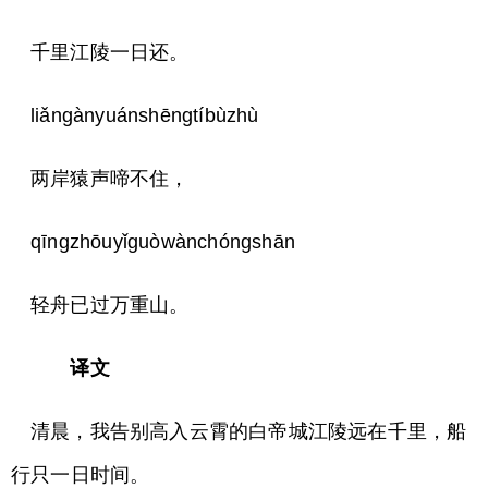
千里江陵一日还。
liǎngànyuánshēngtíbùzhù
两岸猿声啼不住，
qīngzhōuyǐguòwànchóngshān
轻舟已过万重山。
译文
清晨，我告别高入云霄的白帝城江陵远在千里，船
行只一日时间。