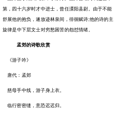
第，四十六岁时才中进士，曾任溧阳县尉。由于不能
舒展他的抱负，遂放迹林泉间，徘徊赋诗;他的诗的主
旋律是中下层文士对穷愁困苦的怨怼情绪。
孟郊的诗歌欣赏
《游子吟》
唐代：孟郊
慈母手中线，游子身上衣。
临行密密缝，意恐迟迟归。