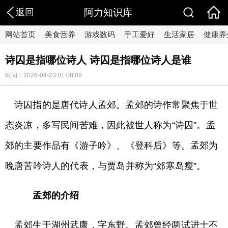
返回
阿力知识库
网站首页
美食营养
游戏数码
手工爱好
生活家居
健康养
诗囚是指哪位诗人 诗囚是指哪位诗人是谁
时间：2026-04-23 01:08:08
诗囚指的是唐代诗人孟郊。孟郊的诗作常聚焦于世
态炎凉，多写民间苦难，因此被世人称为“诗囚”。孟
郊的主要作品有《游子吟》、《登科后》等。孟郊为
晚唐苦吟诗人的代表，与贾岛并称为“郊寒岛瘦”。
孟郊的介绍
孟郊生于湖州武康，字东野。孟郊曾经两试进士不