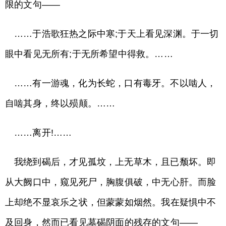
限的文句——
……于浩歌狂热之际中寒;于天上看见深渊。于一切
眼中看见无所有;于无所希望中得救。……
……有一游魂，化为长蛇，口有毒牙。不以啮人，
自啮其身，终以殒颠。……
……离开!……
我绕到碣后，才见孤坟，上无草木，且已颓坏。即
从大阙口中，窥见死尸，胸腹俱破，中无心肝。而脸
上却绝不显哀乐之状，但蒙蒙如烟然。我在疑惧中不
及回身，然而已看见墓碣阴面的残存的文句——