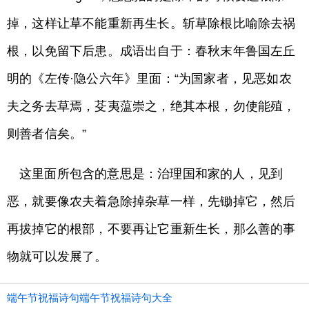
掉，这样让草不能重新再生长。斩草除根比喻除去祸
根，以免留下后患。成语出自于：春秋末年鲁国左丘
明的《左传·隐公六年》里面：“为国家者，见恶如农
夫之务去草焉，芟夷蕰崇之，绝其本根，勿使能殖，
则善者信矣。”
这里面所包含的意思是：治理国和家的人，见到
恶，就要像农夫着急除掉杂草一样，先锄掉它，然后
再拔掉它的根部，不要再让它重新生长，那么善的事
物就可以发展了。
端午节祝福诗句端午节祝福诗句大全