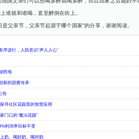
的德国父亲们可以想喝多醉就喝多醉，而且回家之后媳妇不
碰上谁就和谁喝，直至醉倒在街上。
日是父亲节，父亲节起源于哪个国家”的分享，谢谢阅读。
序进行，人防意识“声入人心”
秘胜地
创新的甜蜜传承
公告
，探寻社区花园里的智慧应用
家门口的“魔法花园”
9%利润率目标不变
喝上奶、喝好奶、喝对奶