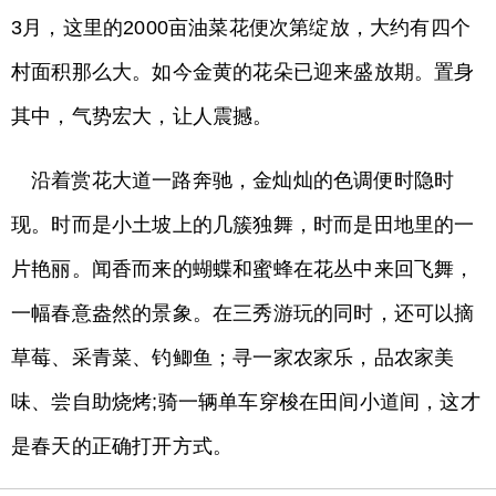
3月，这里的2000亩油菜花便次第绽放，大约有四个
村面积那么大。如今金黄的花朵已迎来盛放期。置身
其中，气势宏大，让人震撼。
沿着赏花大道一路奔驰，金灿灿的色调便时隐时
现。时而是小土坡上的几簇独舞，时而是田地里的一
片艳丽。闻香而来的蝴蝶和蜜蜂在花丛中来回飞舞，
一幅春意盎然的景象。在三秀游玩的同时，还可以摘
草莓、采青菜、钓鲫鱼；寻一家农家乐，品农家美
味、尝自助烧烤;骑一辆单车穿梭在田间小道间，这才
是春天的正确打开方式。