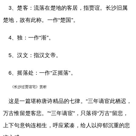
3、楚客：流落在楚地的客居，指贾谊。长沙旧属
楚地，故有此称。一作“楚国”。
4、独：一作“渐”。
5、汉文：指汉文帝。
6、摇落处：一作“正摇落”。
《长沙过贾谊宅》赏析
这是一篇堪称唐诗精品的七律。“三年谪宦此栖迟，
万古惟留楚客悲。”“三年谪宦”，只落得“万古”留悲，
上下句意钩连相生，呼应紧凑，给人以抑郁沉重的悲