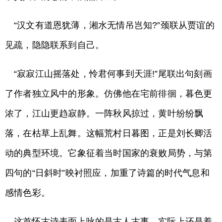
“汉文有道恩犹薄，湘水无情吊岂知?”颈联从贾谊的
见疏，隐隐联系到自己。
“寂寂江山摇落处，怜君何事到天涯!”尾联出句刻画
了作者独立风中的形象。仿佛他在宅前徘徊，暮色更
浓了，江山更趋寂静。一阵秋风掠过，黄叶纷纷飘
落，在枯草上乱舞。这幅荒村日暮图，正是刘长卿活
动的典型环境。它象征着当时国家的衰败局势，与第
四句的“日斜时”映衬照应，加重了诗篇的时代气息和
感情色彩。
这首怀古诗表面上咏的是古人古事，实际上还是着