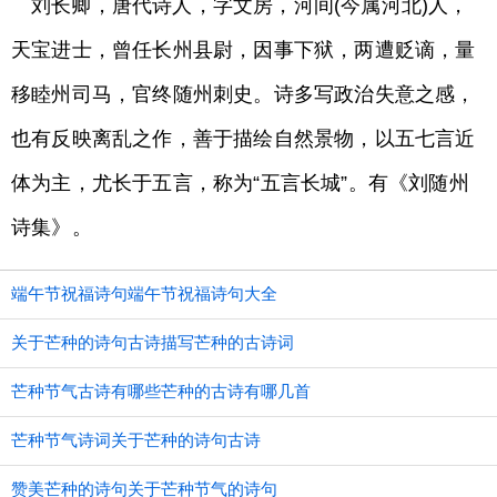
刘长卿，唐代诗人，字文房，河间(今属河北)人，
天宝进士，曾任长州县尉，因事下狱，两遭贬谪，量
移睦州司马，官终随州刺史。诗多写政治失意之感，
也有反映离乱之作，善于描绘自然景物，以五七言近
体为主，尤长于五言，称为“五言长城”。有《刘随州
诗集》。
端午节祝福诗句端午节祝福诗句大全
关于芒种的诗句古诗描写芒种的古诗词
芒种节气古诗有哪些芒种的古诗有哪几首
芒种节气诗词关于芒种的诗句古诗
赞美芒种的诗句关于芒种节气的诗句