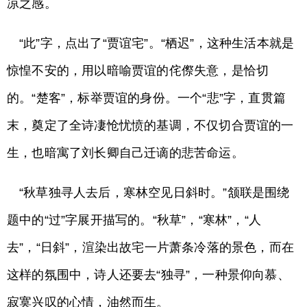
凉之感。
“此”字，点出了“贾谊宅”。“栖迟”，这种生活本就是
惊惶不安的，用以暗喻贾谊的侘傺失意，是恰切
的。“楚客”，标举贾谊的身份。一个“悲”字，直贯篇
末，奠定了全诗凄怆忧愤的基调，不仅切合贾谊的一
生，也暗寓了刘长卿自己迁谪的悲苦命运。
“秋草独寻人去后，寒林空见日斜时。”颔联是围绕
题中的“过”字展开描写的。“秋草”，“寒林”，“人
去”，“日斜”，渲染出故宅一片萧条冷落的景色，而在
这样的氛围中，诗人还要去“独寻”，一种景仰向慕、
寂寞兴叹的心情，油然而生。