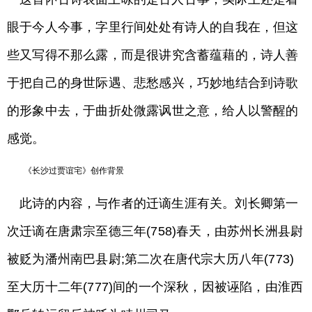
眼于今人今事，字里行间处处有诗人的自我在，但这
些又写得不那么露，而是很讲究含蓄蕴藉的，诗人善
于把自己的身世际遇、悲愁感兴，巧妙地结合到诗歌
的形象中去，于曲折处微露讽世之意，给人以警醒的
感觉。
《长沙过贾谊宅》创作背景
此诗的内容，与作者的迁谪生涯有关。刘长卿第一
次迁谪在唐肃宗至德三年(758)春天，由苏州长洲县尉
被贬为潘州南巴县尉;第二次在唐代宗大历八年(773)
至大历十二年(777)间的一个深秋，因被诬陷，由淮西