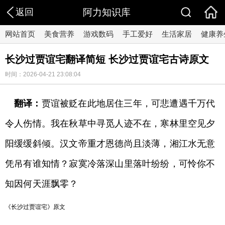
返回
阿力知识库
网站首页
美食营养
游戏数码
手工爱好
生活家居
健康养
长沙过贾谊宅翻译简短 长沙过贾谊宅古诗原文
时间：2026-04-21 23:08:04
翻译：
贾谊被贬在此地居住三年，可悲遭遇千万代
令人伤情。我在秋草中寻觅人迹不在，寒林里空见夕
阳缓缓斜倾。汉文帝重才恩德尚且淡薄，湘江水无意
凭吊有谁知情？寂寞冷落深山里落叶纷纷，可怜你不
知因何天涯飘零？
《长沙过贾谊宅》原文