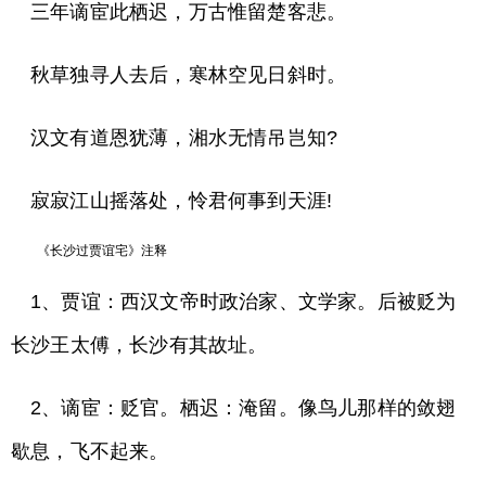
三年谪宦此栖迟，万古惟留楚客悲。
秋草独寻人去后，寒林空见日斜时。
汉文有道恩犹薄，湘水无情吊岂知?
寂寂江山摇落处，怜君何事到天涯!
《长沙过贾谊宅》注释
1、贾谊：西汉文帝时政治家、文学家。后被贬为
长沙王太傅，长沙有其故址。
2、谪宦：贬官。栖迟：淹留。像鸟儿那样的敛翅
歇息，飞不起来。