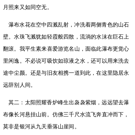
月照来又如同空无。
瀑布水花在空中四溅乱射，冲洗着两侧青色的山石
壁。水珠飞溅犹如轻霞般四散，流淌的水沫在巨石上
翻滚。我平生素来喜爱游览名山，面临此瀑布更觉心
里闲逸。不必说可吸饮如琼液之水，还可以用来洗去
途中尘颜。还是与旧友相携一道到此，在这里隐居永
远辞别人间。
其二：太阳照耀香炉峰生出袅袅紫烟，远远望去瀑
布像长河悬挂山前。仿佛三千尺水流飞奔直冲而下，
莫非是银河从九天垂落山崖间。