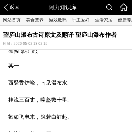
返回
阿力知识库
网站首页
美食营养
游戏数码
手工爱好
生活家居
健康养
望庐山瀑布古诗原文及翻译 望庐山瀑布作者
时间：2026-05-02 13:02:15
《望庐山瀑布》原文
其一
西登香炉峰，南见瀑布水。
挂流三百丈，喷壑数十里。
欻如飞电来，隐若白虹起。