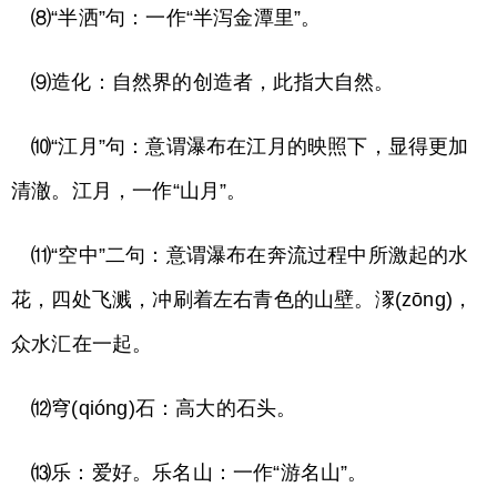
⑻“半洒”句：一作“半泻金潭里”。
⑼造化：自然界的创造者，此指大自然。
⑽“江月”句：意谓瀑布在江月的映照下，显得更加
清澈。江月，一作“山月”。
⑾“空中”二句：意谓瀑布在奔流过程中所激起的水
花，四处飞溅，冲刷着左右青色的山壁。潈(zōng)，
众水汇在一起。
⑿穹(qióng)石：高大的石头。
⒀乐：爱好。乐名山：一作“游名山”。