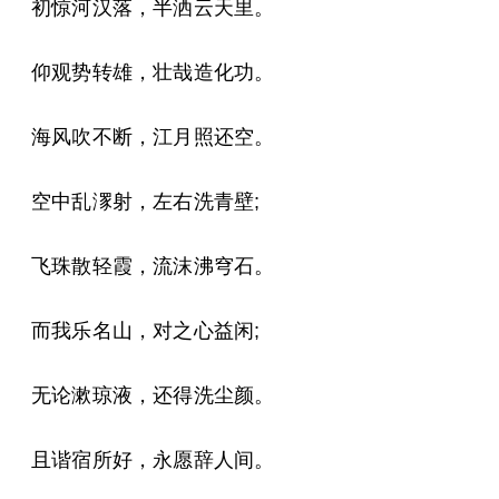
初惊河汉落，半洒云天里。
仰观势转雄，壮哉造化功。
海风吹不断，江月照还空。
空中乱潈射，左右洗青壁;
飞珠散轻霞，流沫沸穹石。
而我乐名山，对之心益闲;
无论漱琼液，还得洗尘颜。
且谐宿所好，永愿辞人间。