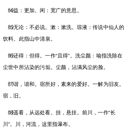
⒁益：更加。闲：宽广的意思。
⒂无论：不必说。漱：漱洗。琼液：传说中仙人的
饮料。此指山中清泉。
⒃还得：但得。一作“且得”。洗尘颜：喻指洗除在
尘世中所沾染的污垢。尘颜，沾满风尘的脸。
⒄谐，谐和。宿所好，素来的爱好。一解为旧友。
宿，旧。
⒅遥看，从远处看。挂，悬挂。前川，一作“长
川”。川，河流，这里指瀑布。