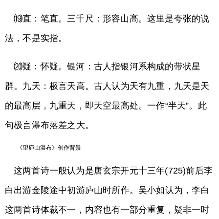
⒆直：笔直。三千尺：形容山高。这里是夸张的说
法，不是实指。
⒇疑：怀疑。银河：古人指银河系构成的带状星
群。九天：极言天高。古人认为天有九重，九天是天
的最高层，九重天，即天空最高处。一作“半天”。此
句极言瀑布落差之大。
《望庐山瀑布》创作背景
这两首诗一般认为是唐玄宗开元十三年(725)前后李
白出游金陵途中初游庐山时所作。吴小如认为，李白
这两首诗体裁不一，内容也有一部分重复，疑非一时