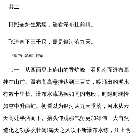
其二
日照香炉生紫烟，遥看瀑布挂前川。
飞流直下三千尺，疑是银河落九天。
《望庐山瀑布》翻译
其一：从西面登上庐山的香炉峰，看见南面瀑布高
挂在山前。瀑布高高悬挂达到三百丈，喷涌出的溪水
有数十里长。瀑布水流迅疾如同闪电般，时隐时现恰
如空中升白虹。初看以为银河从九天垂落，河水从云
天高处半洒而下。抬头仰观那气势更加雄伟，大自然
造化之功多么壮阔!海天之风吹不断瀑布水练，江上明