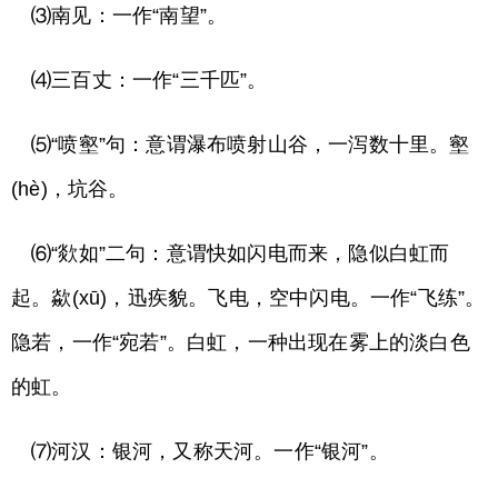
⑶南见：一作“南望”。
⑷三百丈：一作“三千匹”。
⑸“喷壑”句：意谓瀑布喷射山谷，一泻数十里。壑
(hè)，坑谷。
⑹“欻如”二句：意谓快如闪电而来，隐似白虹而
起。歘(xū)，迅疾貌。飞电，空中闪电。一作“飞练”。
隐若，一作“宛若”。白虹，一种出现在雾上的淡白色
的虹。
⑺河汉：银河，又称天河。一作“银河”。