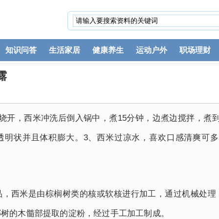
知识问答
生活家居
健康养生
运动户外
职场理财
露
烧开，西米冲洗后倒入锅中，煮15分钟，边煮边搅拌，煮
呈透明状并且体积膨大。3、西米过凉水，喜欢口感清爽可多
品，西米是由棕榈树类的核或软核进行加工，通过机械处理
椰树的木髓部提取的淀粉，经过手工加工制成。