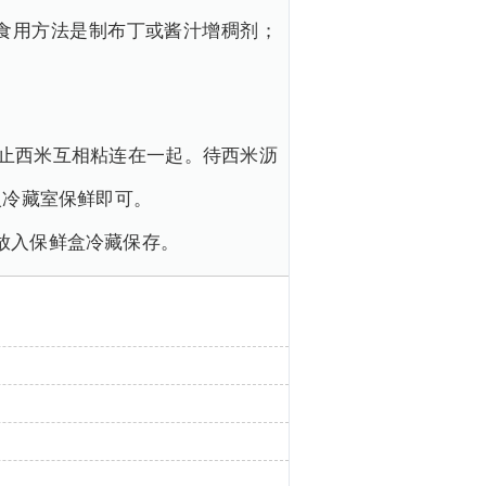
食用方法是制布丁或酱汁增稠剂；
止西米互相粘连在一起。待西米沥
入冷藏室保鲜即可。
放入保鲜盒冷藏保存。