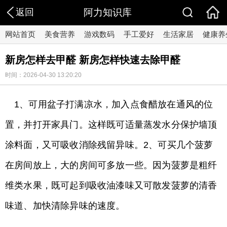
返回
阿力知识库
网站首页
美食营养
游戏数码
手工爱好
生活家居
健康养
新房怎样去甲醛 新房怎样快速去除甲醛
时间：2026-04-30 13:20:20
1、可用盆子打满凉水，加入点食醋放在通风的位
置，并打开家具门。这样既可适量蒸发水分保护墙顶
涂料面，又可吸收消除残留异味。2、可买几个菠萝
在房间放上，大的房间可多放一些。因为菠萝是粗纤
维类水果，既可起到吸收油漆味又可散发菠萝的清香
味道、加快清除异味的速度。