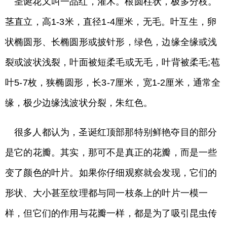
圣诞花又叫一品红，灌木。根圆柱状，极多分枝。
茎直立，高1-3米，直径1-4厘米，无毛。叶互生，卵
状椭圆形、长椭圆形或披针形，绿色，边缘全缘或浅
裂或波状浅裂，叶面被短柔毛或无毛，叶背被柔毛;苞
叶5-7枚，狭椭圆形，长3-7厘米，宽1-2厘米，通常全
缘，极少边缘浅波状分裂，朱红色。
很多人都认为，圣诞红顶部那特别鲜艳夺目的部分
是它的花瓣。其实，那可不是真正的花瓣，而是一些
变了颜色的叶片。如果你仔细观察就会发现，它们的
形状、大小甚至纹理都与同一枝条上的叶片一模一
样，但它们的作用与花瓣一样，都是为了吸引昆虫传