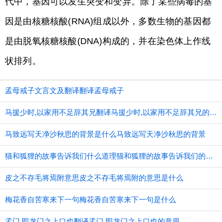
代中，基因可以发生突变和变异。除了某些病毒的基
因是由核糖核酸(RNA)组成以外，多数生物的基因都
是由脱氧核糖核酸(DNA)构成的，并在染色体上作线
状排列。
孟母戒子文言文及翻译翻译孟母戒子
马援少时,以家用不足辞其兄翻译马援少时,以家用不足辞其兄的意思
马致远写天净沙秋思的背景是什么马致远写天净沙秋思的背景
猫和狐狸的故事告诉我们什么道理猫和狐狸的故事告诉我们的道理
皮之不存毛将焉附意思皮之不存毛将焉附的意思是什么
梅花香自苦寒来下一句梅花香自苦寒来下一句是什么
孟门,即龙门之上口也翻译孟门,即龙门之上口也的意思