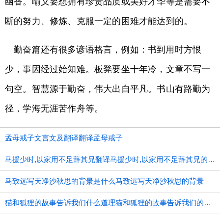
幽香。喻义要想拥有珍贵品质或美好才华等是需要不
断的努力、修炼、克服一定的困难才能达到的。
勤奋篇还有很多谚语格言，例如：书到用时方恨
少，事因经过始知难。板凳要坐十年冷，文章不写一
句空。智慧源于勤奋，伟大出自平凡。书山有路勤为
径，学海无涯苦作舟等。
孟母戒子文言文及翻译翻译孟母戒子
马援少时,以家用不足辞其兄翻译马援少时,以家用不足辞其兄的意思
马致远写天净沙秋思的背景是什么马致远写天净沙秋思的背景
猫和狐狸的故事告诉我们什么道理猫和狐狸的故事告诉我们的道理