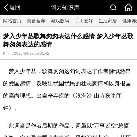
返回
阿力知识库
网站首页
美食营养
游戏数码
手工爱好
生活家居
健康养
梦入少年丛歌舞匆匆表达什么感情 梦入少年丛歌
舞匆匆表达的感情
时间：2026-04-22 09:01:42
梦入少年丛，歌舞匆匆这句词表达了作者慷慨激昂
的爱国感情，反映出忧国忧民的壮志豪情和以身报国
的高尚理想。出自辛弃疾的《浪淘沙·山寺夜半闻
钟》。
此词当是作者后期的作品，词虽以“万事皆空”总摄