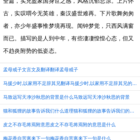
全篇，实充盈家国身世之感，风格沉郁悲凉。上片怀
古，实叹喟今无英雄，秦汉盛世难再。下片歌舞匆匆
者，亦少年盛事惟梦境再现。闻钟梦觉，只西风满窗
而已。描写的是人到中年，有些凄凄惶惶心态，但又
不趋炎附势的低姿态。
孟母戒子文言文及翻译翻译孟母戒子
马援少时,以家用不足辞其兄翻译马援少时,以家用不足辞其兄的意思
马致远写天净沙秋思的背景是什么马致远写天净沙秋思的背景
猫和狐狸的故事告诉我们什么道理猫和狐狸的故事告诉我们的道理
皮之不存毛将焉附意思皮之不存毛将焉附的意思是什么
梅花香自苦寒来下一句梅花香自苦寒来下一句是什么