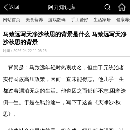
返回
阿力知识库
网站首页
美食营养
游戏数码
手工爱好
生活家居
健康养
马致远写天净沙秋思的背景是什么 马致远写天净
沙秋思的背景
时间：2026-04-22 11:08:28
背景是：马致远年轻时热衷功名，但由于元统治者
实行民族高压政策，因而一直未能得志。他几乎一生
都过着漂泊无定的生活。他也因之而郁郁不志,困窘潦
倒一生。于是在羁旅途中，写下了这首《天净沙·秋
思》。