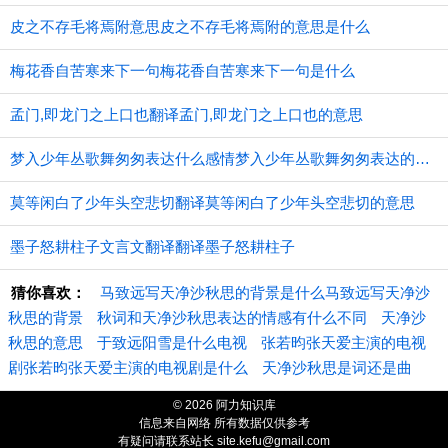
皮之不存毛将焉附意思皮之不存毛将焉附的意思是什么
梅花香自苦寒来下一句梅花香自苦寒来下一句是什么
孟门,即龙门之上口也翻译孟门,即龙门之上口也的意思
梦入少年丛歌舞匆匆表达什么感情梦入少年丛歌舞匆匆表达的感情
莫等闲白了少年头空悲切翻译莫等闲白了少年头空悲切的意思
墨子怒耕柱子文言文翻译翻译墨子怒耕柱子
猜你喜欢：
马致远写天净沙秋思的背景是什么马致远写天净沙
秋思的背景
秋词和天净沙秋思表达的情感有什么不同
天净沙
秋思的意思
于致远阳雪是什么电视
张若昀张天爱主演的电视
剧张若昀张天爱主演的电视剧是什么
天净沙秋思是词还是曲
© 2026 阿力知识库
信息来自网络 所有数据仅供参考
有疑问请联系站长 site.kefu@gmail.com