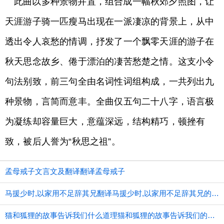
此曲以多种景物并置，组合成一幅秋郊夕照图，让
天涯游子骑一匹瘦马出现在一派凄凉的背景上，从中
透出令人哀愁的情调，抒发了一个飘零天涯的游子在
秋天思念故乡、倦于漂泊的凄苦愁楚之情。这支小令
句法别致，前三句全由名词性词组构成，一共列出九
种景物，言简而意丰。全曲仅五句二十八字，语言极
为凝练却容量巨大，意蕴深远，结构精巧，顿挫有
致，被后人誉为“秋思之祖”。
孟母戒子文言文及翻译翻译孟母戒子
马援少时,以家用不足辞其兄翻译马援少时,以家用不足辞其兄的意思
猫和狐狸的故事告诉我们什么道理猫和狐狸的故事告诉我们的道理