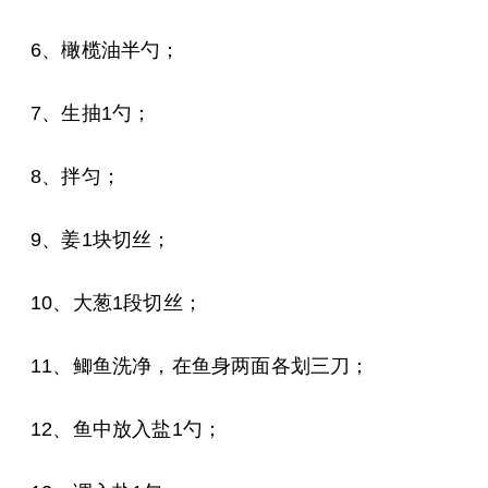
6、橄榄油半勺；
7、生抽1勺；
8、拌匀；
9、姜1块切丝；
10、大葱1段切丝；
11、鲫鱼洗净，在鱼身两面各划三刀；
12、鱼中放入盐1勺；