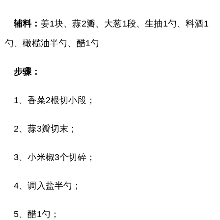
辅料：
姜1块、蒜2瓣、大葱1段、生抽1勺、料酒1
勺、橄榄油半勺、醋1勺
步骤：
1、香菜2根切小段；
2、蒜3瓣切末；
3、小米椒3个切碎；
4、调入盐半勺；
5、醋1勺；