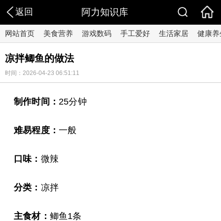
返回
阿力知识库
网站首页
美食营养
游戏数码
手工爱好
生活家居
健康养
凉拌鲫鱼的做法
时间：2026-04-23 06:51:11
制作时间：
25分钟
难易程度：
一般
口味：
微辣
分类：
凉拌
主食材：
鲫鱼1条