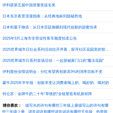
伊利获第五届中国质量奖提名奖
日本东京夜景浪漫指南：从经典地标到隐秘胜地
日本和菓子物语：从日本宫廷御膳到现代创新的甜蜜传承
2025年9月上海市非营业性客车额度拍卖公告
2025世界城市日社会系列活动拉开序幕，探寻社区花园里的智慧应用
2025世界城市日系列首场活动：一起探秘家门口的“魔法花园”
伊利股份业绩说明会：分红有望再创新高9%利润率目标不变
蒙牛2025年半年报：创新求变让消费者喝上奶、喝好奶、喝对奶
特仑苏：金牌牛奶二十年“草牧奶”全链塑造有机新矩阵
猜你喜欢：
描写水的诗句有哪些三年级上册描写山的诗句有哪
些三年级上册
谐音词语有哪些谐音词语有哪些五年级
热带雨