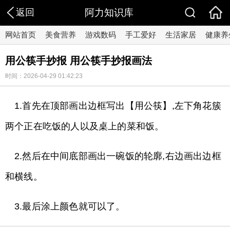
返回
阿力知识库
网站首页
美食营养
游戏数码
手工爱好
生活家居
健康养
用公筷手抄报 用公筷手抄报画法
时间：2026-04-29 01:42:23
1.首先在顶部画出边框写出【用公筷】,左下角花簇
两个正在吃饭的人以及桌上的菜和饭。
2.然后在中间底部画出一碗饭的轮廓,右边画出边框
和横线。
3.最后涂上颜色就可以了。