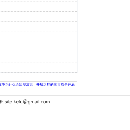
故事为什么会出现寓言
井底之蛙的寓言故事井底
站长