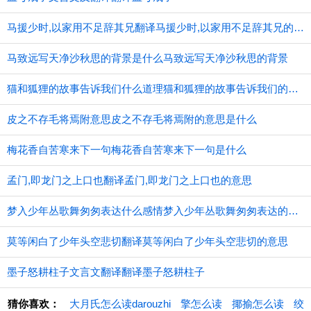
马援少时,以家用不足辞其兄翻译马援少时,以家用不足辞其兄的意思
马致远写天净沙秋思的背景是什么马致远写天净沙秋思的背景
猫和狐狸的故事告诉我们什么道理猫和狐狸的故事告诉我们的道理
皮之不存毛将焉附意思皮之不存毛将焉附的意思是什么
梅花香自苦寒来下一句梅花香自苦寒来下一句是什么
孟门,即龙门之上口也翻译孟门,即龙门之上口也的意思
梦入少年丛歌舞匆匆表达什么感情梦入少年丛歌舞匆匆表达的感情
莫等闲白了少年头空悲切翻译莫等闲白了少年头空悲切的意思
墨子怒耕柱子文言文翻译翻译墨子怒耕柱子
猜你喜欢：
大月氏怎么读darouzhi
擎怎么读
揶揄怎么读
绞