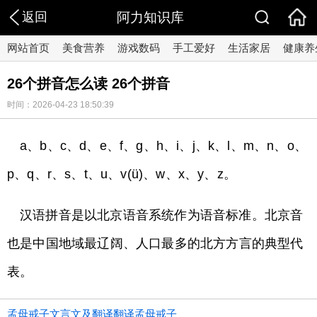
返回
阿力知识库
网站首页
美食营养
游戏数码
手工爱好
生活家居
健康养
26个拼音怎么读 26个拼音
时间：2026-04-23 18:50:39
a、b、c、d、e、f、g、h、i、j、k、l、m、n、o、
p、q、r、s、t、u、v(ü)、w、x、y、z。
汉语拼音是以北京语音系统作为语音标准。北京音
也是中国地域最辽阔、人口最多的北方方言的典型代
表。
孟母戒子文言文及翻译翻译孟母戒子