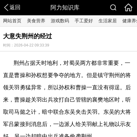
返回
阿力知识库
网站首页
美食营养
游戏数码
手工爱好
生活家居
健康养
大意失荆州的经过
时间：2026-04-22 09:33:39
荆州占据天时地利，对蜀吴两方都非常重要，一
直是曹操和孙权想要争夺的地方。但是镇守荆州的将
领关羽勇猛异常，所以孙权和曹操一直没有得逞。后
来，曹操趁关羽出兵攻打自己管辖的襄樊地区时，听
取司马懿之计，暗中联合东吴夹击关羽。东吴的大将
军吕蒙接到消息后，一边派人给关羽献上礼物以示友
好，另一边却暗中出兵准备偷袭荆州。