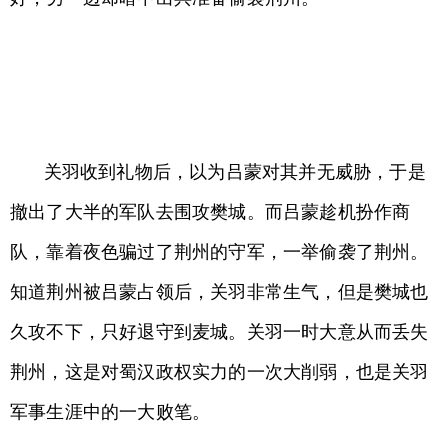
关羽收到礼物后，以为吕蒙对其并无威胁，于是
撤出了大半的军队去围攻樊城。而吕蒙趁机扮作商
队，靠着夜色骗过了荆州的守军，一举偷袭了荆州。
知道荆州被吕蒙占领后，关羽非常生气，但是樊城也
久攻不下，只好退守到麦城。关羽一时大意从而丢失
荆州，这是对蜀汉政权实力的一次大削弱，也是关羽
军事生涯中的一大败笔。