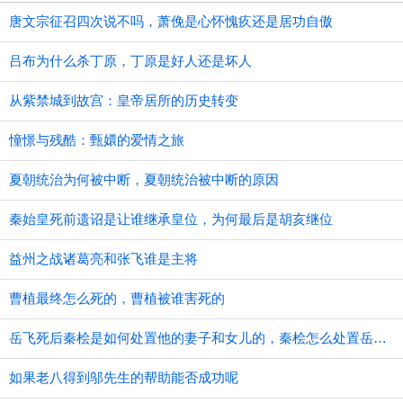
唐文宗征召四次说不吗，萧俛是心怀愧疚还是居功自傲
吕布为什么杀丁原，丁原是好人还是坏人
从紫禁城到故宫：皇帝居所的历史转变
憧憬与残酷：甄嬛的爱情之旅
夏朝统治为何被中断，夏朝统治被中断的原因
秦始皇死前遗诏是让谁继承皇位，为何最后是胡亥继位
益州之战诸葛亮和张飞谁是主将
曹植最终怎么死的，曹植被谁害死的
​岳飞死后秦桧是如何处置他的妻子和女儿的，秦桧怎么处置岳飞家人的
如果老八得到邬先生的帮助能否成功呢