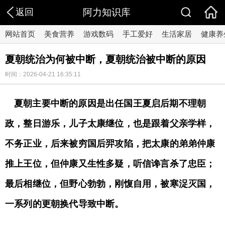
返回
阿力知识库
网站首页
美食营养
游戏数码
手工爱好
生活家居
健康养
夏朝统治为何被中断，夏朝统治被中断的原因
时间：2026-04-21 16:35:11
夏朝主要中断的原因是出任国王夏启后期不理朝
政，整日游乐，儿子太康继位，也是跟着父亲学样，
不务正业，后来被穷国后羿攻陷，把太康的弟弟仲康
推上王位，但仲康又生性多疑，听信谗言杀了忠臣；
最后相继位，但野心勃勃，刚愎自用，被寒浞灭国，
一系列的更朝换代导致中断。