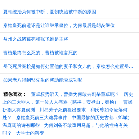
夏朝统治为何被中断，夏朝统治被中断的原因
秦始皇死前遗诏是让谁继承皇位，为何最后是胡亥继位
益州之战诸葛亮和张飞谁是主将
曹植最终怎么死的，曹植被谁害死的
​岳飞死后秦桧是如何处置他的妻子和女儿的，秦桧怎么处置岳飞家人的
如果老八得到邬先生的帮助能否成功呢
猜你喜欢：
董卓权势滔天，曹操为何敢去刺杀董卓呢？
历史
上的三大罪人，第一位人人痛骂（慈禧，安禄山，秦桧）
曹操
折损大将夏侯渊
川岛芳子死前提出要求
和氏璧如今流落何
处？
秦始皇死前三大诡异事件
中国最惨的历史古都（邺城）
温庭筠的诗有哪些
为何刘备不敢重用马超，与他的性格有关
吗？
大学士的演变