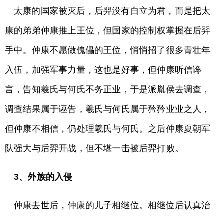
太康的国家被灭后，后羿没有自立为君，而是把太
康的弟弟仲康推上王位，但国家的控制权掌握在后羿
手中。仲康不愿做傀儡的王位，悄悄招了很多青壮年
入伍，加强军事力量，这也是好事，但仲康听信谗
言，告知羲氏与何氏不务正业，于是派胤侯去调查，
调查结果属于诬告，羲氏与何氏属于矜矜业业之人，
但仲康不相信，仍处理羲氏与何氏。之后仲康夏朝军
队强大与后羿开战，但不堪一击被后羿打败。
3
、外族的入侵
仲康去世后，仲康的儿子相继位。相继位后认真治