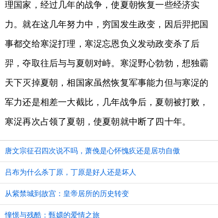
理国家，经过几年的战争，使夏朝恢复一些经济实
力。就在这几年努力中，穷国发生政变，因后羿把国
事都交给寒浞打理，寒浞忘恩负义发动政变杀了后
羿，夺取往后与与夏朝对峙。寒浞野心勃勃，想独霸
天下灭掉夏朝，相国家虽然恢复军事能力但与寒浞的
军力还是相差一大截比，几年战争后，夏朝被打败，
寒浞再次占领了夏朝，使夏朝就中断了四十年。
唐文宗征召四次说不吗，萧俛是心怀愧疚还是居功自傲
吕布为什么杀丁原，丁原是好人还是坏人
从紫禁城到故宫：皇帝居所的历史转变
憧憬与残酷：甄嬛的爱情之旅