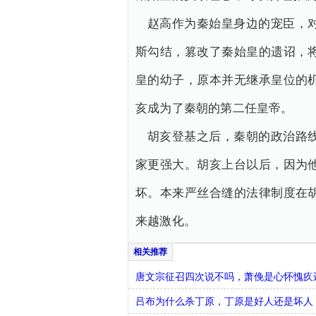
赵高作为秦始皇身边的宠臣，
斯勾结，篡改了秦始皇的遗诏，
皇的幼子，原本并无继承皇位的
亥成为了秦朝的第二任皇帝。
胡亥登基之后，秦朝的政治路
家更强大。胡亥上台以后，因为
坏。本来严丝合缝的法律制度在
来越激化。
唐文宗征召四次说不吗，萧俛是心怀愧疚
吕布为什么杀丁原，丁原是好人还是坏人