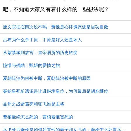
吧，不知道大家又有着什么样的一些想法呢？
唐文宗征召四次说不吗，萧俛是心怀愧疚还是居功自傲
吕布为什么杀丁原，丁原是好人还是坏人
从紫禁城到故宫：皇帝居所的历史转变
憧憬与残酷：甄嬛的爱情之旅
夏朝统治为何被中断，夏朝统治被中断的原因
秦始皇死前遗诏是让谁继承皇位，为何最后是胡亥继位
益州之战诸葛亮和张飞谁是主将
曹植最终怎么死的，曹植被谁害死的
​岳飞死后秦桧是如何处置他的妻子和女儿的，秦桧怎么处置岳飞家人的