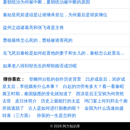
夏朝统治为何被中断，夏朝统治被中断的原因
秦始皇死前遗诏是让谁继承皇位，为何最后是胡亥继位
益州之战诸葛亮和张飞谁是主将
曹植最终怎么死的，曹植被谁害死的
​岳飞死后秦桧是如何处置他的妻子和女儿的，秦桧怎么处置岳飞家人的
如果老八得到邬先生的帮助能否成功呢
猜你喜欢：
登幽州台歌的创作历史背景
21岁成皇后，30岁成
皇太后，李祖娥有什么本事？
白起的功劳有多大？看一看秦昭
襄王时期，秦国版图的变化就知道了
西凉皇后王宝钏为何突然
去世
皮日休简介
历史上最能打的太监
鸿门宴上何刘邦去个厕
所就逃脱了
古人是如何进行胎教的呢？
金国为什么迅速由盛
转衰（三方面）
孙策的一生是怎样的
© 2026 阿力知识库