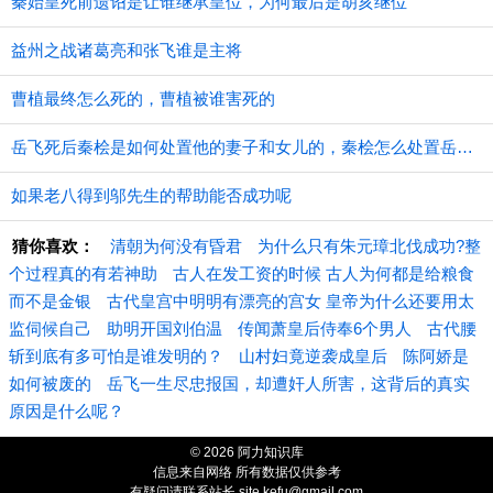
秦始皇死前遗诏是让谁继承皇位，为何最后是胡亥继位
益州之战诸葛亮和张飞谁是主将
曹植最终怎么死的，曹植被谁害死的
​岳飞死后秦桧是如何处置他的妻子和女儿的，秦桧怎么处置岳飞家人的
如果老八得到邬先生的帮助能否成功呢
猜你喜欢：
清朝为何没有昏君
为什么只有朱元璋北伐成功?整
个过程真的有若神助
古人在发工资的时候 古人为何都是给粮食
而不是金银
古代皇宫中明明有漂亮的宫女 皇帝为什么还要用太
监伺候自己
助明开国刘伯温
传闻萧皇后侍奉6个男人
古代腰
斩到底有多可怕是谁发明的？
山村妇竟逆袭成皇后
陈阿娇是
如何被废的
岳飞一生尽忠报国，却遭奸人所害，这背后的真实
原因是什么呢？
© 2026 阿力知识库
信息来自网络 所有数据仅供参考
有疑问请联系站长 site.kefu@gmail.com