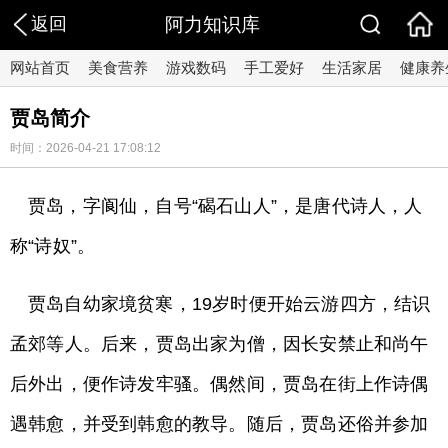
返回
阿力知识库
网站首页
美食营养
游戏数码
手工爱好
生活家居
健康养
贾岛简介
时间：2026-04-21 17:08:12
贾岛，字阆仙，自号“碣石山人”，是唐代诗人，人
称“诗奴”。
贾岛自幼家境贫寒，19岁时便开始云游四方，结识
孟郊等人。后来，贾岛出家为僧，因长安禁止和尚午
后外出，便作诗发牢骚。偶然间，贾岛在街上作诗偶
遇韩愈，并受到韩愈的教导。随后，贾岛还俗并参加