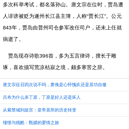
多次科举考试，都名落孙山。唐文宗在位时，贾岛遭
人诽谤被贬为遂州长江县主簿，人称“贾长江”。公元
843年，贾岛由普州司仓参军改任司户，还未上任就
病逝了。
贾岛现存诗歌396首，多为五言律诗，擅长于雕
琢，喜欢描写荒凉枯寂之境，颇多寒苦之辞。
唐文宗征召四次说不吗，萧俛是心怀愧疚还是居功自傲
吕布为什么杀丁原，丁原是好人还是坏人
从紫禁城到故宫：皇帝居所的历史转变
憧憬与残酷：甄嬛的爱情之旅