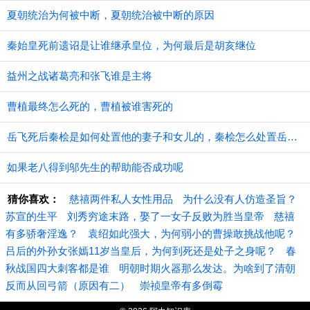
夏朝统治为何被中断，夏朝统治被中断的原因
秦始皇死前遗诏是让谁继承皇位，为何最后是胡亥继位
益州之战诸葛亮和张飞谁是主将
曹植最终怎么死的，曹植被谁害死的
​岳飞死后秦桧是如何处置他的妻子和女儿的，秦桧怎么处置岳飞家人的
如果老八得到邬先生的帮助能否成功呢
猜你喜欢：
慈禧两件私人女性用品
为什么没有人仿造圣旨？
苏宣的生平
刘秀穷途末路，娶了一女子反败为胜当皇帝
慈禧
有多骄奢淫逸？
袁绍如此强大，为何弱小的曹操敢挑战他呢？
吕后的外孙女张嫣11岁当皇后，为何到死还是处子之身呢？
春
秋战国四大刺客都是谁
明朝时期火器那么发达。为啥到了清朝
反而从回弓箭（原因有二）
崇祯皇帝有多倒霉