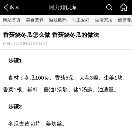
返回
阿力知识库
网站首页
美食营养
游戏数码
手工爱好
生活家居
健康养
香菇烧冬瓜怎么做 香菇烧冬瓜的做法
时间：2026-04-22 02:23:54
步骤1
食材：冬瓜100克、香菇5朵、大蒜3瓣、生姜1块、
香菜1根。辅料：酱油1汤匙、盐1汤匙、油适量。
步骤2
冬瓜去皮切片，姜切丝。