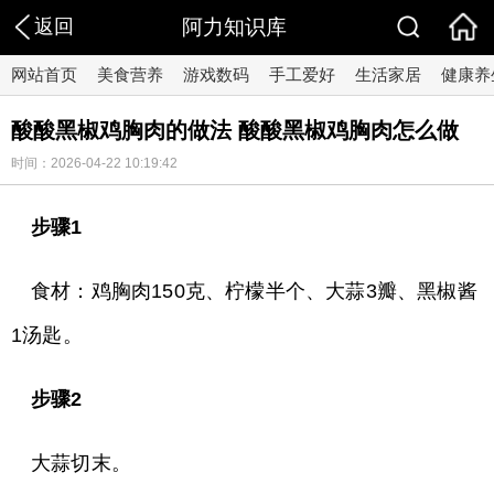
返回
阿力知识库
网站首页
美食营养
游戏数码
手工爱好
生活家居
健康养
酸酸黑椒鸡胸肉的做法 酸酸黑椒鸡胸肉怎么做
时间：2026-04-22 10:19:42
步骤1
食材：鸡胸肉150克、柠檬半个、大蒜3瓣、黑椒酱
1汤匙。
步骤2
大蒜切末。